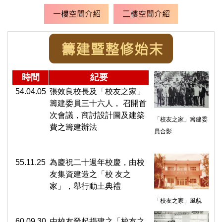
時間
紀要
54.04.05
張效良校長及「校友之家」
籌建委員三十六人， 召開首
次會議，商討設計圖及建築
「校友之家」籌建委
費之籌建辦法
員合影
55.11.25
為慶祝二十週年校慶，由校
友集資建造之「校 友之
家」，舉行動土典禮
「校友之家」風貌
60.09.30
由校友發起捐建之「校友之