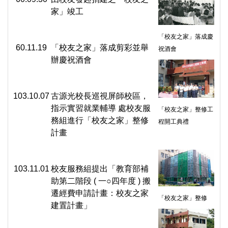
家」竣工
「校友之家」落成慶
60.11.19
「校友之家」落成剪彩並舉
祝酒會
辦慶祝酒會
103.10.07
古源光校長巡視屏師校區，
指示實習就業輔導 處校友服
「校友之家」整修工
務組進行「校友之家」整修
程開工典禮
計畫
103.11.01
校友服務組提出「教育部補
助第二階段 ( 一○四年度 ) 搬
遷經費申請計畫：校友之家
「校友之家」整修
建置計畫」