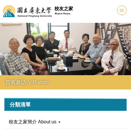
跳
校友之家
到
Alumni House
主
要
內
容
區
貴賓參訪 VIP visits
分類清單
校友之家簡介 About us