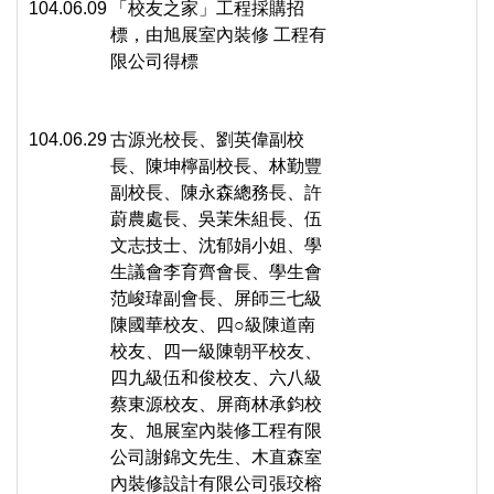
104.06.09
「校友之家」工程採購招
標，由旭展室內裝修 工程有
限公司得標
104.06.29
古源光校長、劉英偉副校
長、陳坤檸副校長、林勤豐
副校長、陳永森總務長、許
蔚農處長、吳茉朱組長、伍
文志技士、沈郁娟小姐、學
生議會李育齊會長、學生會
范峻瑋副會長、屏師三七級
陳國華校友、四○級陳道南
校友、四一級陳朝平校友、
四九級伍和俊校友、六八級
蔡東源校友、屏商林承鈞校
友、旭展室內裝修工程有限
公司謝錦文先生、木直森室
內裝修設計有限公司張珓榕